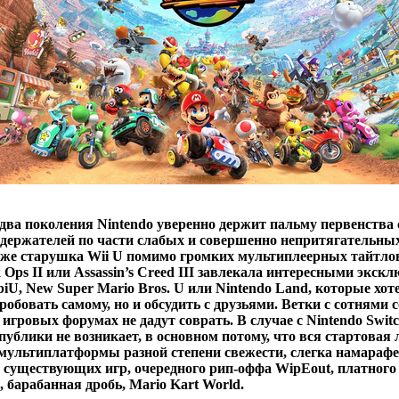
два поколения Nintendo уверенно держит пальму первенства 
держателей по части слабых и совершенно непритягательны
 же старушка Wii U помимо громких мультиплеерных тайтлов,
k Ops II или Assassin’s Creed III завлекала интересными экск
iU, New Super Mario Bros. U или Nintendo Land, которые хот
робовать самому, но и обсудить с друзьями. Ветки с сотнями 
игровых форумах не дадут соврать. В случае с Nintendo Switc
публики не возникает, в основном потому, что вся стартовая
 мультиплатформы разной степени свежести, слегка намараф
 существующих игр, очередного рип-оффа WipEout, платного
, барабанная дробь, Mario Kart World.