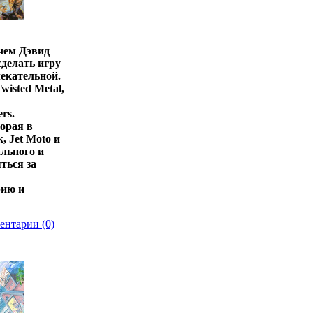
чем Дэвид
сделать игру
лекательной.
isted Metal,
rs.
торая в
, Jet Moto и
ального и
ться за
рию и
ентарии (0)