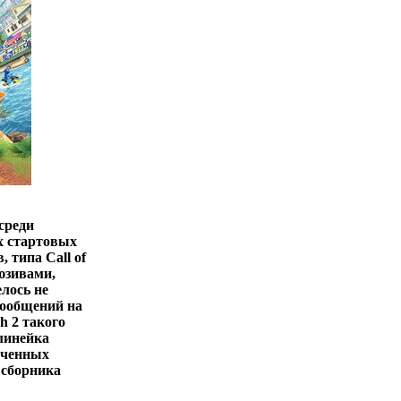
среди
х стартовых
 типа Call of
люзивами,
елось не
сообщений на
h 2 такого
 линейка
еченных
 сборника