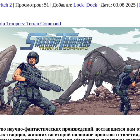
itch 2
|
Просмотров:
51
|
Добавил:
Lock_Dock
|
Дата:
03.08.2025
|
hip Troopers: Terran Command
о научно-фантастических произведений, доставшихся нам о
ых творцов, живших во второй половине прошлого столетия,