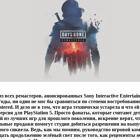
из всех ремастеров, анонсированных Sony Interactive Entertain
годы, ни один не мог бы сравниться по степени востребованно
tered. И дело не в том, что игра технически устарела и что е
ерсия для PlayStation 5. Просто фанаты, которые считают д
ой из лучших игр для прошлого поколения, искренне верят, ч
льные продажи помогут студии добиться разрешения на выпу
ого сиквела. Ведь, как мы помним, руководство игровой ко
дать продолжению зелёный свет после того, как рецензенты 