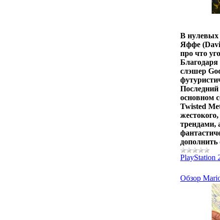
В нулевых 
Яффе (Davi
про что уг
Благодаря 
слэшер God
футуристич
Последний 
основном с
Twisted Me
жестокого,
трендами, 
фантастиче
дополнить 
PlayStation 
Обзор Mario