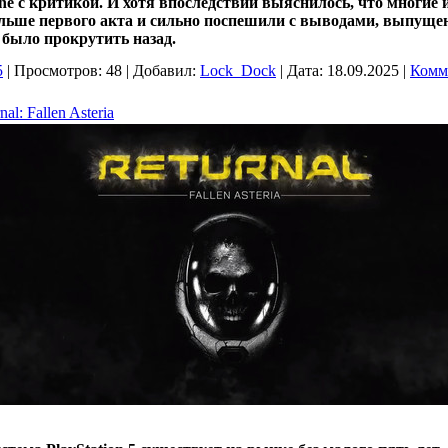
ne с критикой. И хотя впоследствии выяснилось, что многие и
льше первого акта и сильно поспешили с выводами, выпущ
 было прокрутить назад.
5
|
Просмотров:
48
|
Добавил:
Lock_Dock
|
Дата:
18.09.2025
|
Комм
al: Fallen Asteria