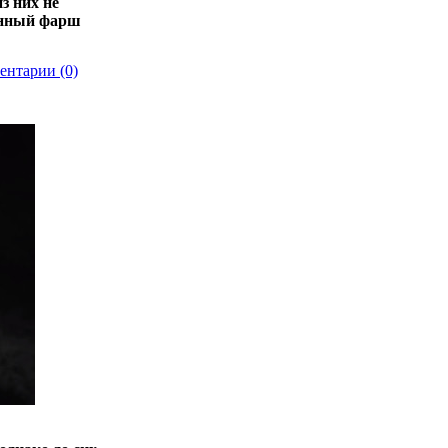
з них не
енный фарш
ентарии (0)