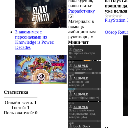
наблюдения,
на Days Go
наши статьи
прошли да
Разработчику
уже нельзя
[5]
PlayStation 
Материалы в
помощь
амбициозным
Знакомимся с
Обзор Return
рукотворцам.
персонажами из
Knowledge is Power:
Мини-чат
Decades
Статистика
Онлайн всего:
1
Гостей:
1
Пользователей:
0