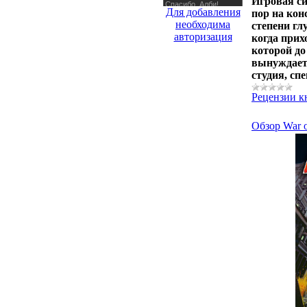
Игровая си
Для добавления
пор на кон
необходима
степени гл
авторизация
когда прих
которой до
вынуждает 
студия, с
Рецензии к
Обзор War o