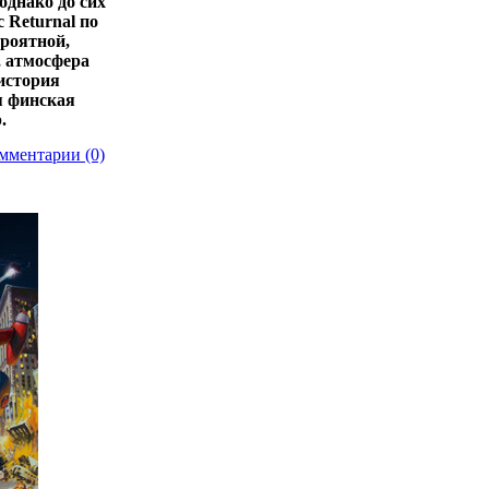
 однако до сих
 Returnal по
ероятной,
, атмосфера
 история
я финская
.
мментарии (0)