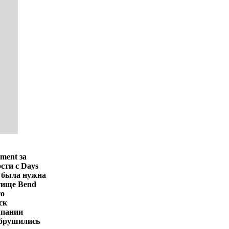
ment за
сти с Days
й была нужна
етище Bend
то
ск
мпании
обрушились