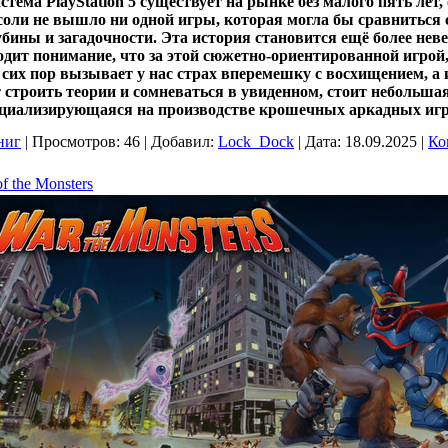
стема PlayStation 5 существует на рынке без малого пять лет,
соли не вышло ни одной игры, которая могла бы сравниться с
убины и загадочности. Эта история становится ещё более нев
одит понимание, что за этой сюжетно-ориентированной игрой
 сих пор вызывает у нас страх вперемешку с восхищением, а
строить теории и сомневаться в увиденном, стоит небольша
пециализирующаяся на производстве крошечных аркадных игр
ниг
|
Просмотров:
46
|
Добавил:
Lock_Dock
|
Дата:
18.09.2025
|
Ко
f the Monsters