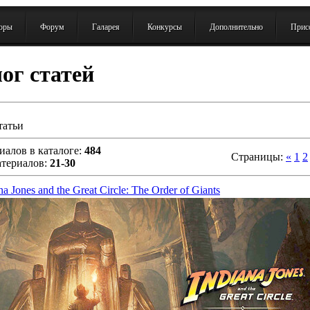
зоры
Форум
Галарея
Конкурсы
Дополнительно
Присо
ог статей
татьи
иалов в каталоге:
484
Страницы:
«
1
2
атериалов:
21-30
a Jones and the Great Circle: The Order of Giants