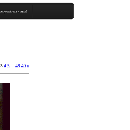
еденяйтесь к нам!
3
4
5
...
48
49
»