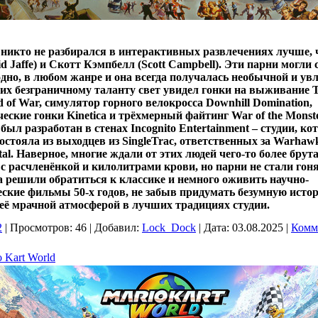
никто не разбирался в интерактивных развлечениях лучше, 
d Jaffe) и Скотт Кэмпбелл (Scott Campbell). Эти парни могли 
одно, в любом жанре и она всегда получалась необычной и ув
их безграничному таланту свет увидел гонки на выживание Tw
 of War, симулятор горного велокросса Downhill Domination,
еские гонки Kinetica и трёхмерный файтинг War of the Monste
был разработан в стенах Incognito Entertainment – студии, ко
остояла из выходцев из SingleTrac, ответственных за Warhawk
tal. Наверное, многие ждали от этих людей чего-то более брут
 с расчленёнкой и килолитрами крови, но парни не стали гоня
а решили обратиться к классике и немного оживить научно-
ские фильмы 50-х годов, не забыв придумать безумную исто
её мрачной атмосферой в лучших традициях студии.
2
|
Просмотров:
46
|
Добавил:
Lock_Dock
|
Дата:
03.08.2025
|
Комм
 Kart World