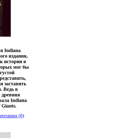
я Indiana
ного издания,
к истории в
торых мог бы
 густой
редставить,
 и заставить
. Ведь в
о древняя
вала Indiana
 Giants.
ентарии (0)