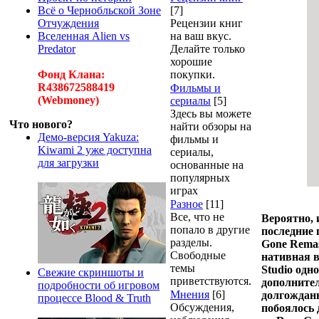
Всё о Чернобльской Зоне
[7]
Отчуждения
Рецензии книг
Вселенная Alien vs
на ваш вкус.
Predator
Делайте только
хорошие
Фонд Клана:
покупки.
R438672588419
Фильмы и
(Webmoney)
сериалы
[5]
Здесь вы можете
Что нового?
найти обзоры на
Демо-версия Yakuza:
фильмы и
Kiwami 2 уже доступна
сериалы,
для загрузки
основанные на
популярных
играх
Разное
[11]
Все, что не
Вероятно, 
попало в другие
последние 
разделы.
Gone Remas
Свободные
нативная в
темы
Studio одн
Свежие скриншоты и
приветствуются.
дополните
подробности об игровом
Мнения
[6]
долгожданн
процессе Blood & Truth
Обсуждения,
побоялось 