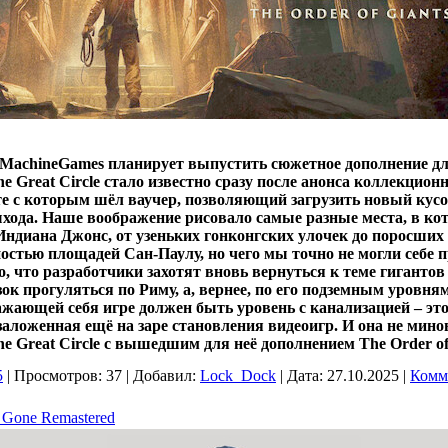
 MachineGames планирует выпустить сюжетное дополнение дл
the Great Circle стало известно сразу после анонса коллекцион
е с которым шёл ваучер, позволяющий загрузить новый кусо
ыхода. Наше воображение рисовало самые разные места, в ко
Индиана Джонс, от узеньких гонконгских улочек до поросших
остью площадей Сан-Паулу, но чего мы точно не могли себе п
го, что разработчики захотят вновь вернуться к теме гигантов
зок прогуляться по Риму, а, вернее, по его подземным уровням
жающей себя игре должен быть уровень с канализацией – эт
заложенная ещё на заре становления видеоигр. И она не мино
the Great Circle с вышедшим для неё дополнением The Order of
5
|
Просмотров:
37
|
Добавил:
Lock_Dock
|
Дата:
27.10.2025
|
Комм
 Gone Remastered