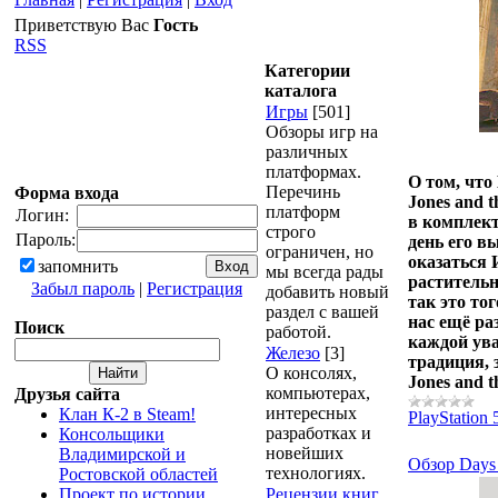
Приветствую Вас
Гость
RSS
Категории
каталога
Игры
[501]
Обзоры игр на
различных
платформах.
О том, что
Перечинь
Форма входа
Jones and 
платформ
Логин:
в комплект
строго
Пароль:
день его в
ограничен, но
оказаться 
запомнить
мы всегда рады
растительн
Забыл пароль
|
Регистрация
добавить новый
так это то
раздел с вашей
нас ещё ра
Поиск
работой.
каждой ува
Железо
[3]
традиция, 
О консолях,
Jones and 
компьютерах,
Друзья сайта
интересных
Клан К-2 в Steam!
PlayStation 
разработках и
Консольщики
новейших
Владимирской и
Обзор Days
технологиях.
Ростовской областей
Проект по истории
Рецензии книг