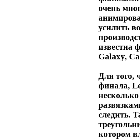
очень мно
анимирова
усилить во
производст
известна ф
Galaxy, Ca
Для того, 
финала, Le
несколько
развязкам
следить. 
треугольн
котором в