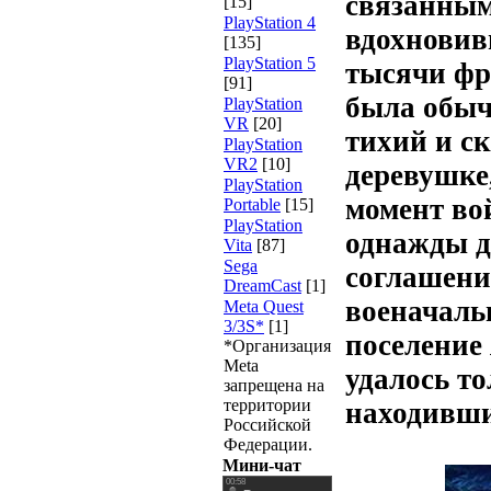
связанным
[15]
PlayStation 4
вдохновив
[135]
PlayStation 5
тысячи фр
[91]
была обыч
PlayStation
VR
[20]
тихий и с
PlayStation
VR2
[10]
деревушке,
PlayStation
момент вой
Portable
[15]
PlayStation
однажды д
Vita
[87]
Sega
соглашени
DreamCast
[1]
военачаль
Meta Quest
3/3S*
[1]
поселение
*Организация
Meta
удалось то
запрещена на
территории
находивши
Российской
Федерации.
Мини-чат