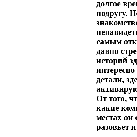
долгое вр
подругу. Н
знакомств
ненавидет
самым отк
давно стре
историй з
интересно
детали, зд
активирую
От того, ч
какие ком
местах он
разовьет 