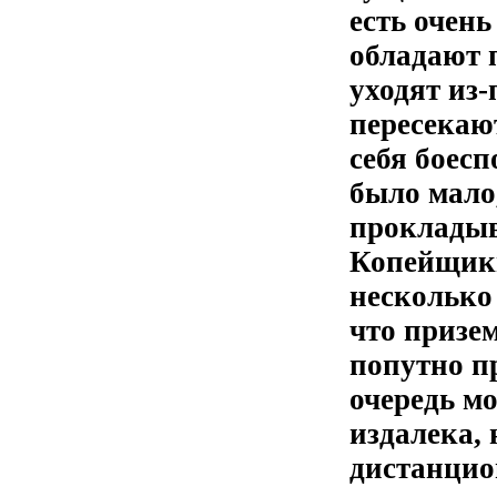
есть очен
обладают 
уходят из-
пересекаю
себя боес
было мало,
прокладыв
Копейщики
несколько 
что призе
попутно п
очередь м
издалека, 
дистанцио