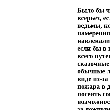
Было бы ч
всерьёз, е
ведьмы, к
намерения
навлекали
если бы в
всего пут
сказочные 
обычные л
виде из-з
пожара в 
посеять со
возможност
за ложным 