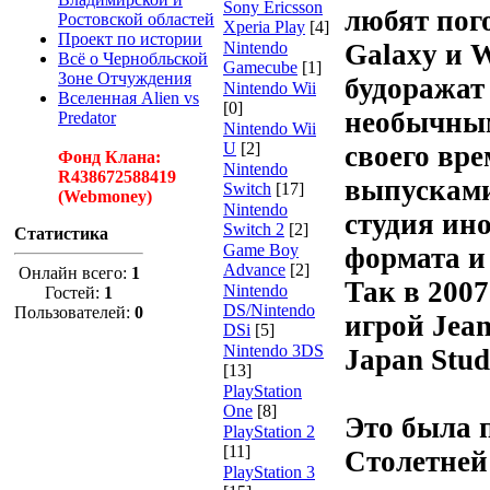
Sony Ericsson
любят пого
Ростовской областей
Xperia Play
[4]
Проект по истории
Nintendo
Galaxy и W
Всё о Чернобльской
Gamecube
[1]
Зоне Отчуждения
будоражат
Nintendo Wii
Вселенная Alien vs
[0]
необычны
Predator
Nintendo Wii
U
[2]
своего вр
Фонд Клана:
Nintendo
R438672588419
выпусками
Switch
[17]
(Webmoney)
Nintendo
студия ин
Switch 2
[2]
Статистика
Game Boy
формата и
Advance
[2]
Онлайн всего:
1
Так в 2007
Nintendo
Гостей:
1
DS/Nintendo
Пользователей:
0
игрой Jean
DSi
[5]
Nintendo 3DS
Japan Stud
[13]
PlayStation
One
[8]
Это была 
PlayStation 2
[11]
Столетней
PlayStation 3