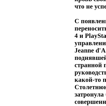
что не усп
С появлен
переносить
4 и PlaySt
управлени
Jeanne d'
поднявшей
странной 
руководств
какой-то 
Столетнюю
затронула
совершенн