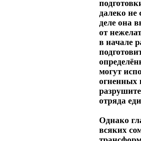
подготовки
далеко не 
деле она 
от нежела
в начале 
подготови
определённ
могут исп
огненных 
разрушите
отряда ед
Однако гл
всяких со
трансформ