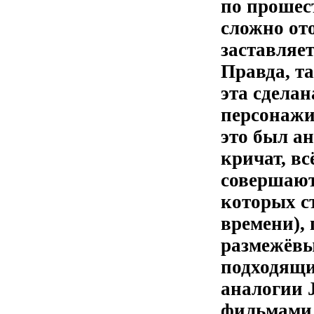
по прошес
сложно от
заставляе
Правда, та
эта сдела
персонажи 
это был а
кричат, вс
совершают
которых с
времени), 
размежёвы
подходящи
аналогии 
фильмами 