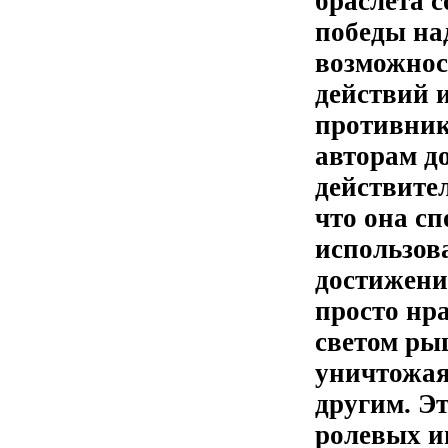
браслета 
победы на
возможнос
действий 
противнико
авторам д
действите
что она с
использов
достижени
просто нр
светом ры
уничтожая
другим. Э
ролевых и