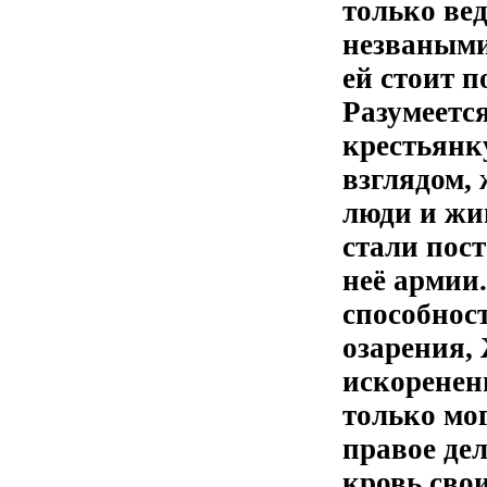
только вед
незваными
ей стоит п
Разумеетс
крестьянку
взглядом, 
люди и жи
стали пос
неё армии
способнос
озарения,
искоренени
только мог
правое дел
кровь сво