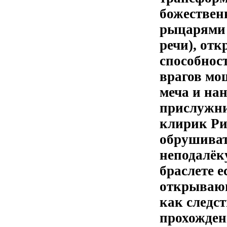
божествен
рыцарями 
речи), от
способнос
врагов мо
меча и на
прислужни
клирик Ри
обрушиват
неподалёк
браслете 
открывающ
как следс
прохожден