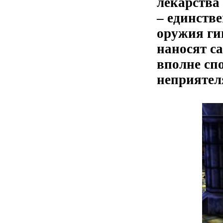
лекарства
– единств
оружия гиг
наносят с
вполне сп
неприяте