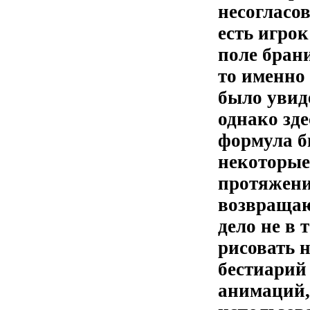
несогласо
есть игрок
поле бран
то именно 
было увиде
однако зде
формула б
некоторые
протяжени
возвращаю
дело не в 
рисовать н
бестиарий
анимаций,