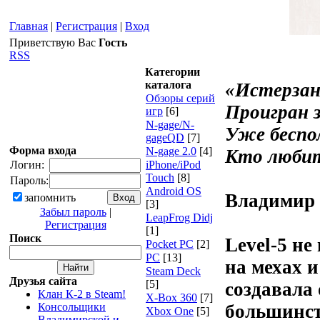
Главная
|
Регистрация
|
Вход
Приветствую Вас
Гость
RSS
Категории
каталога
«Истерзан
Обзоры серий
Проигран з
игр
[6]
N-gage/N-
Уже беспол
gageQD
[7]
Форма входа
N-gage 2.0
[4]
Кто любит
Логин:
iPhone/iPod
Touch
[8]
Пароль:
Android OS
Владимир 
запомнить
[3]
Забыл пароль
|
LeapFrog Didj
Регистрация
[1]
Поиск
Level-5 н
Pocket PC
[2]
PC
[13]
на мехах и
Steam Deck
Друзья сайта
[5]
создавала
Клан К-2 в Steam!
X-Box 360
[7]
Консольщики
большинст
Xbox One
[5]
Владимирской и