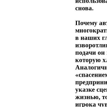
использова
снова.
Почему авт
многократ
в наших г
изворотли
подачи он
которую х
Аналогичн
«спасением
предприни
указке сц
жизнью, то
игрока чув