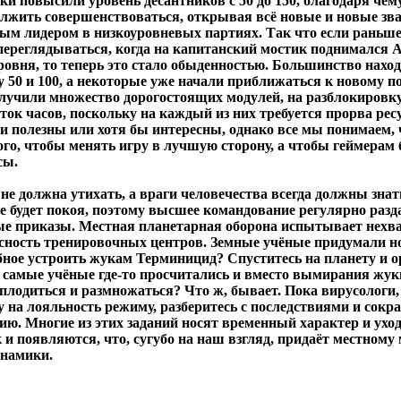
и повысили уровень десантников с 50 до 150, благодаря чем
жить совершенствоваться, открывая всё новые и новые зв
ным лидером в низкоуровневых партиях. Так что если раньше
переглядываться, когда на капитанский мостик поднимался 
ровня, то теперь это стало обыденностью. Большинство наход
50 и 100, а некоторые уже начали приближаться к новому по
лучили множество дорогостоящих модулей, на разблокировк
яток часов, поскольку на каждый из них требуется прорва рес
ни полезны или хотя бы интересны, однако все мы понимаем, 
ого, чтобы менять игру в лучшую сторону, а чтобы геймерам
сы.
не должна утихать, а враги человечества всегда должны знат
е будет покоя, поэтому высшее командование регулярно разд
е приказы. Местная планетарная оборона испытывает нехва
асность тренировочных центров. Земные учёные придумали н
обное устроить жукам Терминицид? Спуститесь на планету и о
же самые учёные где-то просчитались и вместо вымирания жук
плодиться и размножаться? Что ж, бывает. Пока вирусологи
 на лояльность режиму, разберитесь с последствиями и сокр
ю. Многие из этих заданий носят временный характер и уход
 и появляются, что, сугубо на наш взгляд, придаёт местному 
инамики.