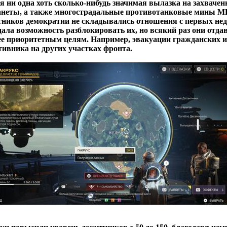
ся ни одна хоть сколько-нибудь значимая вылазка на захваче
неты, а также многострадальные противотанковые мины MD
ников демократии не складывались отношения с первых нед
ла возможность разблокировать их, но всякий раз они отда
ее приоритетным целям. Например, эвакуации гражданских 
ивника на других участках фронта.