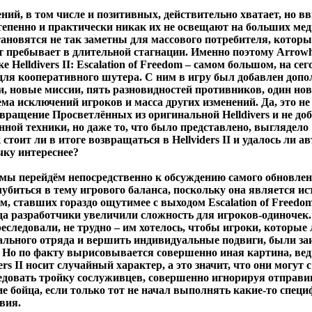
ний, в том числе и позитивных, действительно хватает, но вв
тепенно и практически никак их не освещают на больших мед
тановятся не так заметны для массового потребителя, котор
кт пребывает в длительной стагнации. Именно поэтому Arro
е Helldivers II: Escalation of Freedom – самом большом, на с
 для кооперативного шутера. С ним в игру был добавлен доп
и, новые миссии, пять разновидностей противников, один но
ма исключений игроков и масса других изменений. Да, это не
вращение Просветлённых из оригинальной Helldivers и не до
ной техники, но даже то, что было представлено, выглядело
стоит ли в итоге возвращаться в Hellviders II и удалось ли а
чку интереснее?
к мы перейдём непосредственно к обсуждению самого обновлен
убиться в тему игрового баланса, поскольку она является и
, ставших гораздо ощутимее с выходом Escalation of Freedom
ода разработчики увеличили сложность для игроков-одиночек.
еследовали, не трудно – им хотелось, чтобы игроки, которые
тального отряда и вершить индивидуальные подвиги, были з
. Но по факту вырисовывается совершенно иная картина, вед
ers II носит случайный характер, а это значит, что они могут 
едовать тройку сослуживцев, совершенно игнорируя отправи
е бойца, если только тот не начал выполнять какие-то спец
вия.