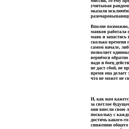
миссии, то ему пр
учитывая рандомно
оказали исключён
разочаровывающи
Вполне возможно, 
маяков работала п
маяк и запастись 
сколько времени 
самом начале, либ
позволяет одинок
вернёмся обратно 
надо и боец дейст
не даст сбой, не 
время она делает 
что не может не 
И, как нам кажетс
за светлое будуще
они внесли свою л
поскольку с кажд
достичь какого-то
снижению общего 