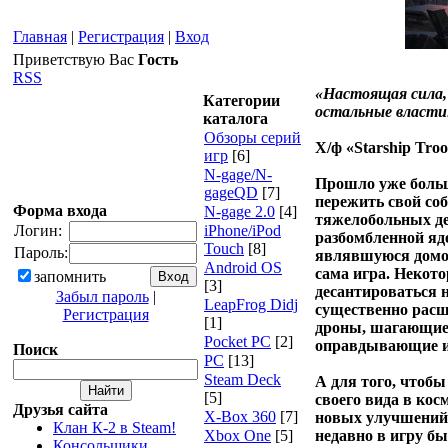
Главная
|
Регистрация
|
Вход
Приветствую Вас
Гость
RSS
«Настоящая сила, 
Категории
остальные власти
каталога
Обзоры серий
Х/ф «Starship Tro
игр
[6]
N-gage/N-
Прошло уже больше
gageQD
[7]
пережить свой со
Форма входа
N-gage 2.0
[4]
тяжелобольных де
Логин:
iPhone/iPod
разбомбленной яд
Touch
[8]
Пароль:
являвшуюся домом
Android OS
сама игра. Некот
запомнить
[3]
десантироваться н
Забыл пароль
|
LeapFrog Didj
существенно расш
Регистрация
[1]
дроны, шагающие 
Pocket PC
[2]
оправдывающие ис
Поиск
PC
[13]
Steam Deck
А для того, чтоб
[5]
своего вида в ко
Друзья сайта
X-Box 360
[7]
новых улучшений 
Клан К-2 в Steam!
Xbox One
[5]
недавно в игру б
Консольщики