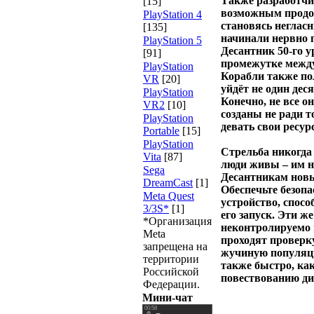
Также разработчик
[15]
возможным продол
PlayStation 4
становясь неглас
[135]
начинали нервно 
PlayStation 5
Десантник 50-го у
[91]
промежутке между 
PlayStation
Корабли также по
VR
[20]
уйдёт не один дес
PlayStation
Конечно, не все о
VR2
[10]
созданы не ради т
PlayStation
девать свои ресур
Portable
[15]
PlayStation
Стрельба никогда 
Vita
[87]
люди живы – им н
Sega
Десантникам новы
DreamCast
[1]
Обеспечьте безоп
Meta Quest
устройство, спос
3/3S*
[1]
его запуск. Эти 
*Организация
неконтролируемо 
Meta
проходят проверку
запрещена на
жучиную популяци
территории
также быстро, как
Российской
повествованию д
Федерации.
Мини-чат