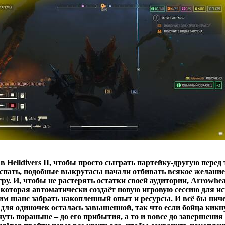
 в Helldivers II, чтобы просто сыграть партейку-другую перед 
 спать, подобные выкрутасы начали отбивать всякое желание
ру. И, чтобы не растерять остатки своей аудитории, Arrowh
, которая автоматически создаёт новую игровую сессию для 
им шанс забрать накопленный опыт и ресурсы. И всё бы ниче
для одиночек осталась завышенной, так что если бойца кикн
чуть пораньше – до его прибытия, а то и вовсе до завершения