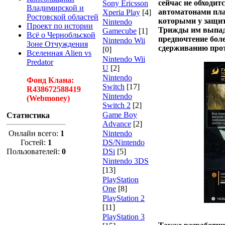
сейчас не обходит
Sony Ericsson
Владимирской и
автоматонами пла
Xperia Play
[4]
Ростовской областей
которыми у защит
Nintendo
Проект по истории
Трижды им выпада
Gamecube
[1]
Всё о Чернобльской
предпочтение бол
Nintendo Wii
Зоне Отчуждения
сдерживанию прот
[0]
Вселенная Alien vs
Nintendo Wii
Predator
U
[2]
Nintendo
Фонд Клана:
Switch
[17]
R438672588419
Nintendo
(Webmoney)
Switch 2
[2]
Game Boy
Статистика
Advance
[2]
Онлайн всего:
1
Nintendo
Гостей:
1
DS/Nintendo
Пользователей:
0
DSi
[5]
Nintendo 3DS
[13]
PlayStation
One
[8]
PlayStation 2
[11]
PlayStation 3