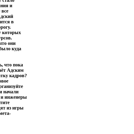
у стало
ания и
 все
Адский
ится в
рогу.
у которых
урсов.
что они
 было куда
ь, что пока
аёт Адским
тку кадров?
овое
рганизуйте
и начали
, и инженеры
атите
ят из игры
мета-