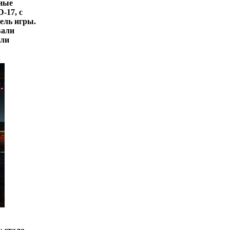
нные
-17, с
ель игры.
вали
или