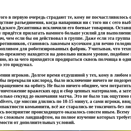
этого в первую очередь страдают те, кому не посчастливилось 
дствие разъединения, когда напарники ни с того ни с сего вы
 Адского Десантника исключили его боевые товарищи. Оставш
у придётся прилагать намного больше усилий для выполнени
ч, чем если бы он действовал в группе. Даже если эта группа
противников, становясь лакомым кусочком для вечно голодн
опливом для роботизированных фабрик. Учитывая, что техн
по-прежнему находится на довольно низком уровне, подобное
нно, из-за чего приходится продираться сквозь полчища в оди
о это придумал.
чении игроков. Долгое время отдушиной у тех, кому в любом
бы перекрыли кислород, было исключение ничего не подозр
вращением на орбиту. Не было ничего обиднее, чем потратит
 уничтожение вражеских орд и сбор ценных материалов, а за
сколько секунд до окончания матча. Это не было так ощутимо 
divers, где миссии длились по 10-15 минут, а сами игроки, вви
мпактности комьюнити, всё же старались не токсичить без л
есь восприятие происходящего оказалось совсем иным. Всему
о сложным ландшафтом, на полное изучение которых требует
имости от дополнительных условий.