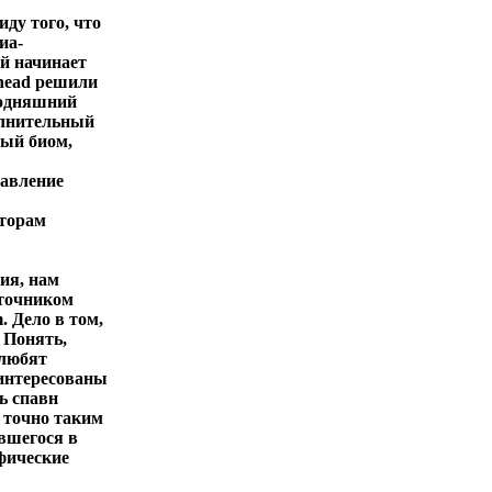
иду того, что
иа-
ый начинает
whead решили
егодняшний
олнительный
вый биом,
бавление
вторам
ия, нам
сточником
. Дело в том,
 Понять,
 любят
аинтересованы
ь спавн
с точно таким
вшегося в
ифические