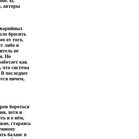
ное. И,
м, авторы
 аварийных
ыло бросить
о от того,
т либо в
итель не
и. Но
работает как
, что система
 В последнее
ются ничем,
еров бороться
ия, хотя и
ть и о нём,
жие, стараясь
пенному
ть баланс в