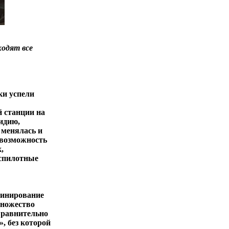
ходят все
ки успели
й станции на
идию,
 менялась и
 возможность
,
еспилотные
минирование
множество
Сравнительно
, без которой