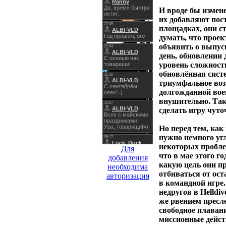
И вроде бы измене
их добавляют пос
площадках, они с
думать, что прое
объявить о выпуск
день, обновлении
уровень сложност
обновлённая систе
триумфальное воз
долгожданной воен
внушительно. Так 
сделать игру чуто
Но перед тем, ка
нужно немного угл
некоторых проблем
Для
что в мае этого г
добавления
какую цель они пр
необходима
отбиваться от ос
авторизация
в командной игре
недругов в Helldiv
же рвением пресл
свободное плавани
миссионные дейст