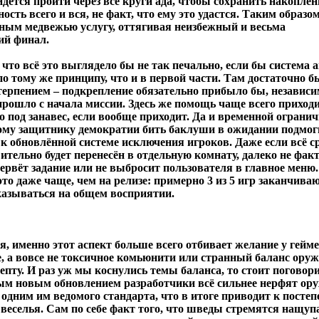
идётся пройти через все круги ада, чтобы сохранить накоплен
сть всего и вся, не факт, что ему это удастся. Таким образо
ным медвежью услугу, оттягивая неизбежный и весьма
й финал.
что всё это выглядело бы не так печально, если бы система
о тому же принципу, что и в первой части. Там достаточно б
терпением – подкрепление обязательно прибыло бы, независим
прошло с начала миссии. Здесь же помощь чаще всего приходи
о под занавес, если вообще приходит. Да и временной огранич
ому защитнику демократии бить баклуши в ожидании подмог
к обновлённой системе исключения игроков. Даже если всё с
вительно будет перенесён в отдельную комнату, далеко не факт
прервёт задание или не выбросит пользователя в главное меню.
это даже чаще, чем на релизе: примерно 3 из 5 игр заканчива
сказываться на общем восприятии.
я, именно этот аспект больше всего отбивает желание у гейм
е, а вовсе не токсичное комьюнити или странный баланс оруж
епту. И раз уж мы коснулись темы баланса, то стоит поговори
ым новым обновлением разработчики всё сильнее нерфят ору
 одним им ведомого стандарта, что в итоге приводит к посте
веселья. Сам по себе факт того, что шведы стремятся нащупа