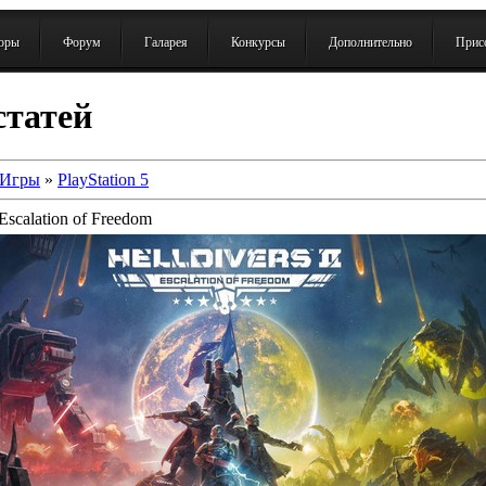
зоры
Форум
Галарея
Конкурсы
Дополнительно
Присо
статей
Игры
»
PlayStation 5
 Escalation of Freedom