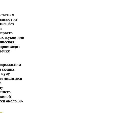
остаться
бывают из
ись без
я
 просто
ых жуков или
ическая
 происходит
ночку,
 нормальном
евающих
ь кучу
тем лишиться
в
ду
ишнего
 виной
ся около 30-