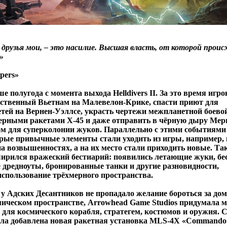
друзья мои, – это насилие. Высшая власть, от которой проис
»
opers»
 полугода с момента выхода Helldivers II. За это время игро
бственный Вьетнам на Малевелон-Крике, спасти приют для
тей на Вернен-Уэллсе, украсть чертежи межпланетной боево
ерными ракетами X-45 и даже отправить в чёрную дыру Мер
 для суперколонии жуков. Параллельно с этими событиями
орые привычные элементы стали уходить из игры, например,
а возвышенностях, а на их место стали приходить новые. Так
ирился вражеский бестиарий: появились летающие жуки, б
дредноуты, бронированные танки и другие разновидности,
пользование трёхмерного пространства.
ы у Адских Десантников не пропадало желание бороться за до
смическом пространстве, Arrowhead Game Studios придумала 
для космического корабля, стратегем, костюмов и оружия. 
ыла добавлена новая ракетная установка MLS-4X «Commando»