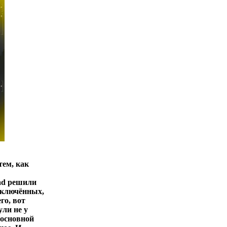
тем, как
ead решили
исключённых,
го, вот
ули не у
 основной