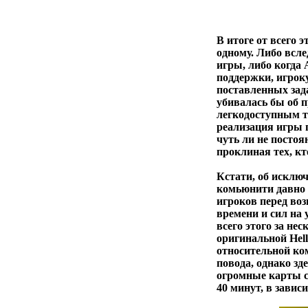
В итоге от всего 
одному. Либо всле
игры, либо когда
поддержки, игрок
поставленных зада
убивалась бы об 
легкодоступным т
реализация игры 
чуть ли не постоя
проклиная тех, кт
Кстати, об исклю
комьюнити давно 
игроков перед воз
времени и сил на
всего этого за не
оригинальной Hell
относительной ко
повода, однако зд
огромные карты с
40 минут, в завис