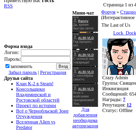
Приветствую Вас
Гость
Страница
1
из
RSS
Форум
»
Стацио
Мини-чат
(Интерактивное 
The Last of Us
Lock_Doc
Форма входа
Логин:
Пароль:
запомнить
Забыл пароль
|
Регистрация
Crazy Admin
Друзья сайта
Группа: Священ
Клан К-2 в Steam!
Инквизиция
Консольщики
Сообщений:
65
Владимирской и
Награды:
7
Ростовской областей
Репутация:
12
Проект по истории
Для
Статус:
Offline
Всё о Чернобльской Зоне
добавления
Отчуждения
необходима
Вселенная Alien vs
авторизация
Predator