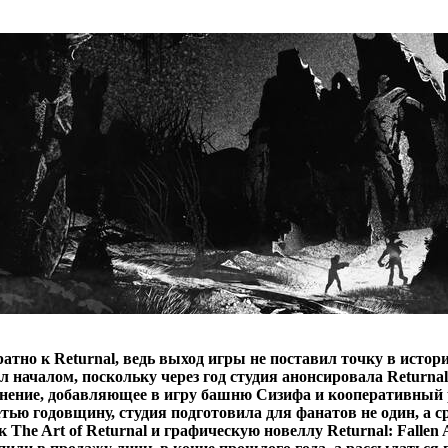
атно к Returnal, ведь выход игры не поставил точку в истор
л началом, поскольку через год студия анонсировала Returnal:
нение, добавляющее в игру башню Сизифа и кооперативный 
ретью годовщину, студия подготовила для фанатов не один, а с
 The Art of Returnal и графическую новеллу Returnal: Fallen A