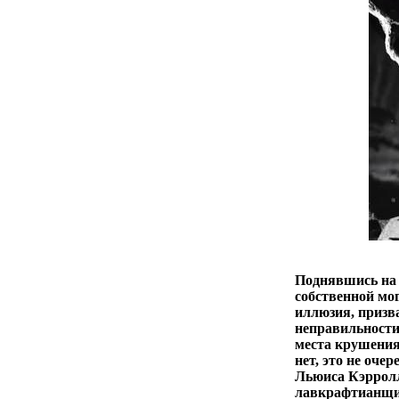
Поднявшись на 
собственной мог
иллюзия, призв
неправильности
места крушения 
нет, это не оче
Льюиса Кэрролла
лавкрафтианщин