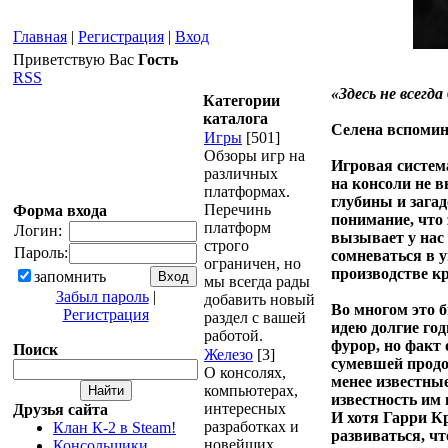
Главная
|
Регистрация
|
Вход
Приветствую Вас
Гость
RSS
«Здесь не всегда
Категории
каталога
Селена вспоминае
Игры
[501]
Обзоры игр на
Игровая система
различных
на консоли не в
платформах.
глубины и загад
Перечинь
Форма входа
понимание, что 
платформ
Логин:
вызывает у нас
строго
Пароль:
сомневаться в 
ограничен, но
производстве к
запомнить
мы всегда рады
Забыл пароль
|
добавить новый
Во многом это 
Регистрация
раздел с вашей
идею долгие год
работой.
фурор, но факт 
Поиск
Железо
[3]
сумевшей продол
О консолях,
менее известные
компьютерах,
известность им
интересных
Друзья сайта
И хотя Гарри К
разработках и
Клан К-2 в Steam!
развиваться, ч
новейших
Консольщики