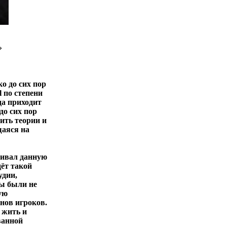
»
ко до сих пор
 по степени
да приходит
до сих пор
ить теории и
щаяся на
шивал данную
дёт такой
удии,
ды были не
ую
нов игроков.
 жить и
ванной