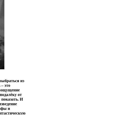
выбраться из
 – это
т ощущение
подалёку от
 показать. И
изведение
мифы и
антастическую