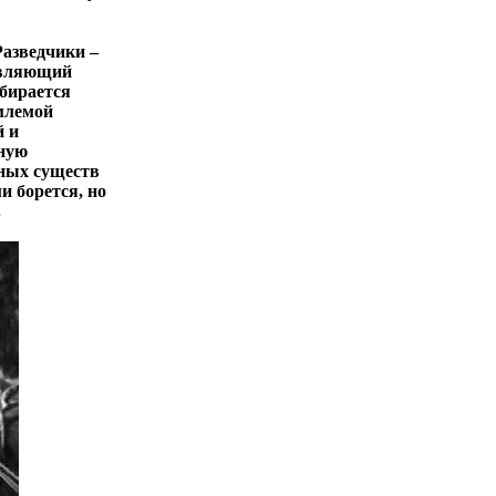
Разведчики –
авляющий
абирается
емлемой
й и
жную
щных существ
и борется, но
.