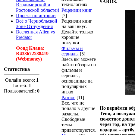
SAROS.
технологиях.
Владимирской и
Ростовской областей
Рецензии книг
Проект по истории
[7]
Всё о Чернобльской
Рецензии книг
Зоне Отчуждения
на ваш вкус.
Вселенная Alien vs
Делайте только
Predator
хорошие
покупки.
Фонд Клана:
Фильмы и
R438672588419
сериалы
[5]
(Webmoney)
Здесь вы можете
найти обзоры на
Статистика
фильмы и
сериалы,
Онлайн всего:
1
основанные на
Гостей:
1
популярных
Пользователей:
0
играх
Разное
[11]
Все, что не
Но вернёмся обр
попало в другие
Тени, а послужи
разделы.
сюжетное допол
Свободные
через год, на т
темы
подарка – артбук
приветствуются.