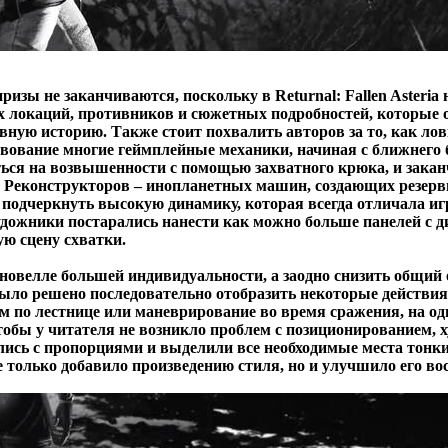
ризы не заканчиваются, поскольку в Returnal: Fallen Asteria
х локаций, противников и сюжетных подробностей, которые 
вную историю. Также стоит похвалить авторов за то, как лов
твование многие геймплейные механики, начиная с ближнего 
ься на возвышенности с помощью захватного крюка, и зака
 Реконструкторов – инопланетных машин, создающих резер
 подчеркнуть высокую динамику, которая всегда отличала и
удожники постарались нанести как можно больше панелей с
ую сцену схватки.
новелле большей индивидуальности, а заодно снизить общий
было решено последовательно отобразить некоторые действия
м по лестнице или маневрирование во время сражения, на од
чтобы у читателя не возникло проблем с позиционированием, 
лись с пропорциями и выделили все необходимые места тон
 только добавило произведению стиля, но и улучшило его во