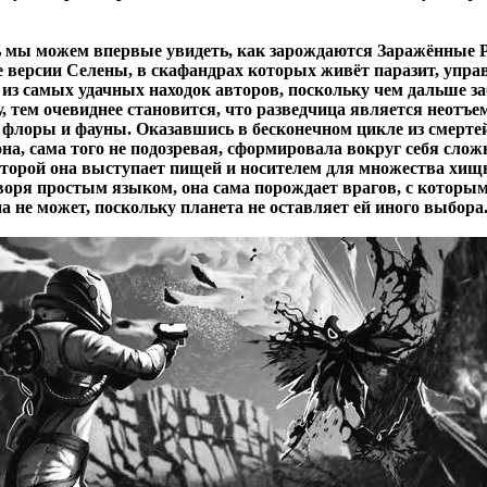
ь мы можем впервые увидеть, как зарождаются Заражённые 
 версии Селены, в скафандрах которых живёт паразит, упр
 из самых удачных находок авторов, поскольку чем дальше з
, тем очевиднее становится, что разведчица является неотъ
 флоры и фауны. Оказавшись в бесконечном цикле из смерте
на, сама того не подозревая, сформировала вокруг себя сло
которой она выступает пищей и носителем для множества хи
воря простым языком, она сама порождает врагов, с которым
на не может, поскольку планета не оставляет ей иного выбора