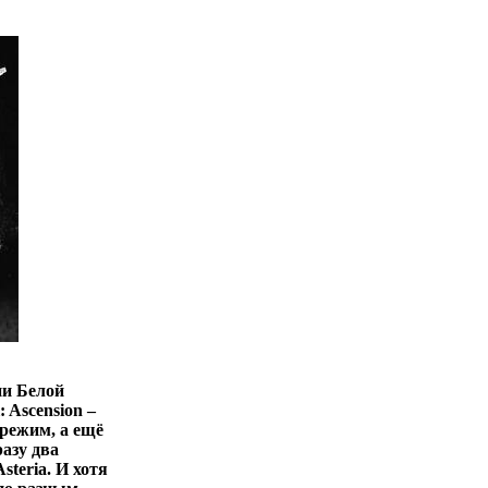
ии Белой
 Ascension –
режим, а ещё
разу два
steria. И хотя