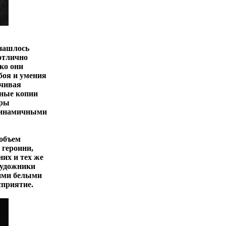
 нашлось
отлично
ко они
боя и умения
нчивая
вные копии
гры
 динамичными
 объем
 героини,
них и тех же
художники
кими белыми
сприятие.