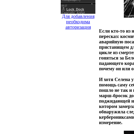
Для добавления
необходима
авторизация
Если кто-то из 
пересказ: косми
аварийную поса
пристанищем дл
цикле из смерт
гоняться за Бел
падающего кора
почему он или о
И хотя Селена у
помощь саму се
пошло не так и
марш-бросок до 
поджидающей на
котором замерза
обнаружила сле
керберониксами
измерение.