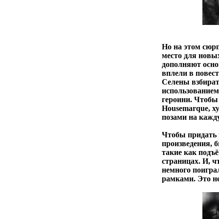
Но на этом сюрп
место для новы
дополняют осно
вплели в повес
Селены взбират
использованием
героини. Чтобы
Housemarque, х
позами на кажд
Чтобы придать 
произведения, 
такие как подъё
страницах. И, 
немного поигра
рамками. Это не