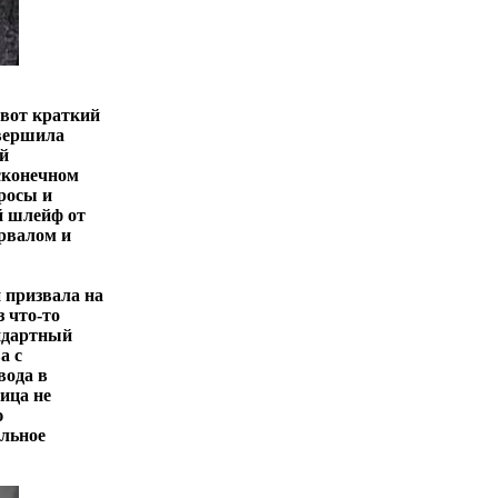
 вот краткий
овершила
й
сконечном
росы и
ый шлейф от
урвалом и
и призвала на
 что-то
андартный
а с
вода в
ица не
ю
альное