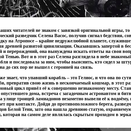
наших читателей не знаком с завязкой оригинальной игры, то
ческий разведчик Селена Васос, получив сигнал бедствия, с
дку на Атропосе – крайне недружелюбной планете, служивше
я древней развитой цивилизации. Оказавшись запертой в бе
ей и перерождений, она вынуждена искать ответы на свои воп
ой Тенью. Вот и в этот раз Селена разглядела в небе знаком
бля и последовала за ним, чтобы выяснить, кто сидел за шт
на до сих пор не вышел с героиней на связь.
же знает, что упавший корабль – это Гелиос, и что она по сут
бя, превратив свою жизнь в нескончаемый кошмар, в этот раз
 новый цикл привёл её к совершенно незнакомому месту. Ст
опустевшего дома, встреча с загадочным астронавтом и битв
 улице троицей ламиадонов незаметно вывели её к водоёму, 
ет при контакте. Дойдя до противоположного берега, разведч
дов Белой Тени, зато она нашла древнюю статую, охраняему
, которая на самом деле являлась скрытым проходом в зерк