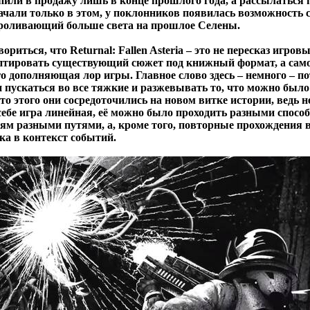
упили в продажу лишь в конце прошлого года, а рассылаться
ачали только в этом, у поклонников появилась возможность 
проливающий больше света на прошлое Селены.
вориться, что Returnal: Fallen Asteria – это не пересказ игров
птировать существующий сюжет под книжный формат, а сам
о дополняющая лор игры. Главное слово здесь – немного – п
 пускаться во все тяжкие и разжевывать то, что можно было
то этого они сосредоточились на новом витке истории, ведь 
 себе игра линейная, её можно было проходить разными спосо
лям разными путями, а, кроме того, повторные прохождения в
ка в контекст событий.