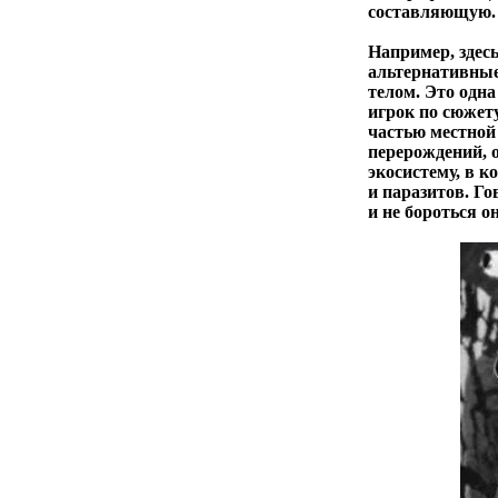
составляющую.
Например, здес
альтернативные
телом. Это одна
игрок по сюжету
частью местной
перерождений, о
экосистему, в 
и паразитов. Го
и не бороться о