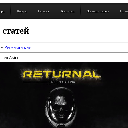
зоры
Форум
Галарея
Конкурсы
Дополнительно
Присо
 статей
»
Рецензии книг
llen Asteria