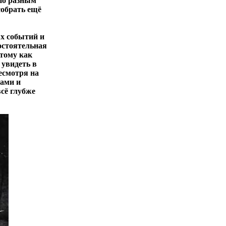
 по разным
собрать ещё
ых событий и
остоятельная
отому как
 увидеть в
несмотря на
бами и
сё глубже