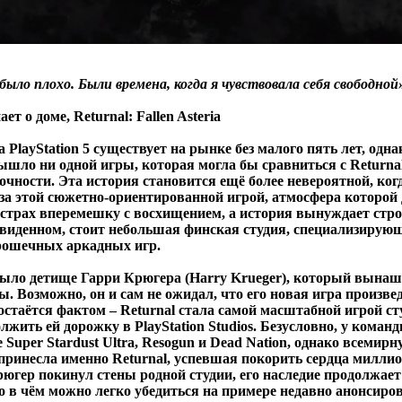
 было плохо. Были времена, когда я чувствовала себя свободной
т о доме, Returnal: Fallen Asteria
 PlayStation 5 существует на рынке без малого пять лет, одна
ышло ни одной игры, которая могла бы сравниться с Returnal
очности. Эта история становится ещё более невероятной, ког
за этой сюжетно-ориентированной игрой, атмосфера которой 
 страх вперемешку с восхищением, а история вынуждает стро
увиденном, стоит небольшая финская студия, специализирую
рошечных аркадных игр.
было детище Гарри Крюгера (Harry Krueger), который вына
ы. Возможно, он и сам не ожидал, что его новая игра произве
остаётся фактом – Returnal стала самой масштабной игрой ст
жить ей дорожку в PlayStation Studios. Безусловно, у коман
 Super Stardust Ultra, Resogun и Dead Nation, однако всемирн
 принесла именно Returnal, успевшая покорить сердца миллио
рюгер покинул стены родной студии, его наследие продолжает
то в чём можно легко убедиться на примере недавно анонсиро