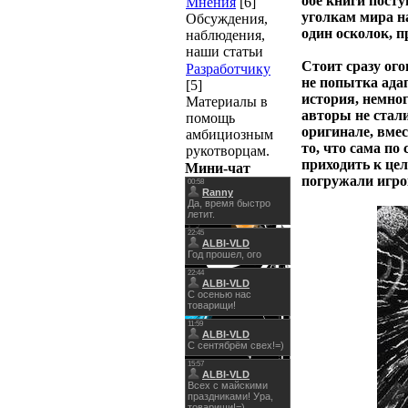
обе книги пост
Мнения
[6]
уголкам мира н
Обсуждения,
один осколок, 
наблюдения,
наши статьи
Стоит сразу ого
Разработчику
не попытка ада
[5]
история, немног
Материалы в
авторы не стали
помощь
оригинале, вмес
амбициозным
то, что сама по
рукотворцам.
приходить к це
Мини-чат
погружали игро