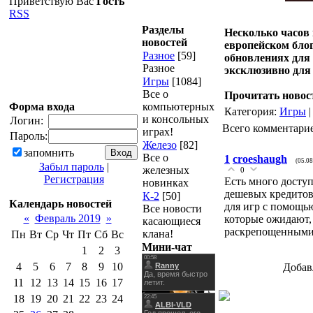
Приветствую Вас
Гость
RSS
Разделы
Несколько часов 
новостей
европейском блог
Разное
[59]
обновлениях для 
Разное
эксклюзивно для 
Игры
[1084]
Все о
Прочитать новос
Форма входа
компьютерных
Категория:
Игры
|
и консольных
Логин:
Всего комментари
играх!
Пароль:
Железо
[82]
запомнить
Все о
1
croeshaugh
(05.08
Забыл пароль
|
железных
0
Регистрация
Есть много досту
новинках
дешевых кредитов
К-2
[50]
Календарь новостей
для игр с помощ
Все новости
«
Февраль 2019
»
которые ожидают, 
касающиеся
раскрепощенными,
клана!
Пн
Вт
Ср
Чт
Пт
Сб
Вс
Мини-чат
1
2
3
4
5
6
7
8
9
10
Добав
11
12
13
14
15
16
17
18
19
20
21
22
23
24