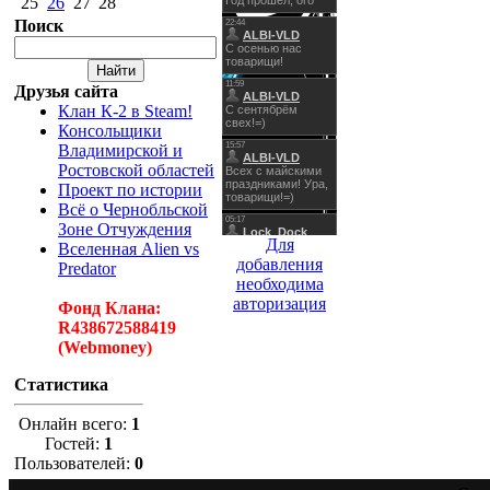
25
26
27
28
Поиск
Друзья сайта
Клан К-2 в Steam!
Консольщики
Владимирской и
Ростовской областей
Проект по истории
Всё о Чернобльской
Зоне Отчуждения
Для
Вселенная Alien vs
добавления
Predator
необходима
авторизация
Фонд Клана:
R438672588419
(Webmoney)
Статистика
Онлайн всего:
1
Гостей:
1
Пользователей:
0