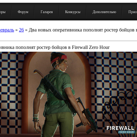
зоры
Форум
Галарея
Конкурсы
Дополнительно
Присо
евраль
»
26
» Два новых оперативника пополнят ростер бойцов в 
вника пополнят ростер бойцов в Firewall Zero Hour