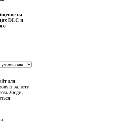
общение на
ущих DLC и
ого
айт для
фровую валюту
том. Люди,
аться
и.