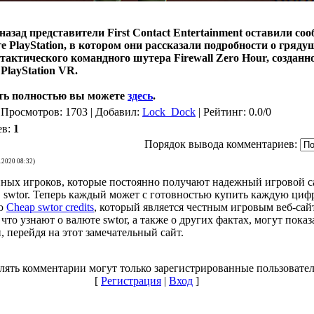
назад представители First Contact Entertainment оставили со
е PlayStation, в котором они рассказали подробности о гряд
тактического командного шутера Firewall Zero Hour, созданн
PlayStation VR.
ть полностью вы можете
здесь
.
 Просмотров: 1703 | Добавил:
Lock_Dock
| Рейтинг: 0.0/0
ев:
1
Порядок вывода комментариев:
.2020 08:32)
пных игроков, которые постоянно получают надежный игровой с
 swtor. Теперь каждый может с готовностью купить каждую ци
ью
Cheap swtor credits
, который является честным игровым веб-сай
что узнают о валюте swtor, а также о других фактах, могут показ
 перейдя на этот замечательный сайт.
лять комментарии могут только зарегистрированные пользовател
[
Регистрация
|
Вход
]